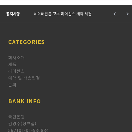
공지사항
네이버웹툰 고수 라이선스 계약 체결
CATEGORIES
회사소개
제품
라이센스
예약 및 배송일정
문의
BANK INFO
국민은행
김영주(싱크랩)
562101-01-530834