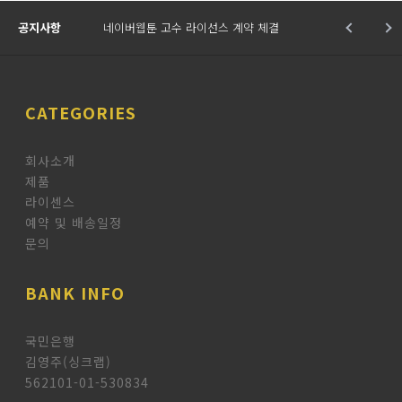
공지사항
네이버웹툰 고수 라이선스 계약 체결
CATEGORIES
회사소개
제품
라이센스
예약 및 배송일정
문의
BANK INFO
국민은행
김영주(싱크랩)
562101-01-530834